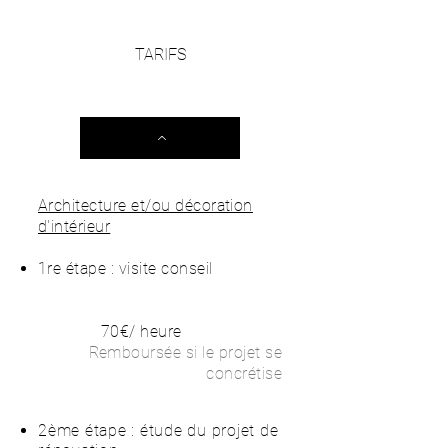
TARIFS
Paris V
Architecture et/ou décoration
d'intérieur
1re étape : visite conseil
70€/ heure
Remboursée si le projet se
concrétise
​​2ème étape : étude du projet de